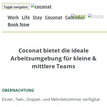
Für Teams
Toggle navigation
DE
EN
Work
Life
Stay
Coconat
Calendar
Inspiration finden, konzentriert Arbeit
Book Now
Freundschaften knüpfen
Coconat bietet die ideale
Arbeitsumgebung für kleine &
mittlere Teams
ÜBERNACHTUNG
Einzel-, Twin-, Doppel-, und Mehrbettzimmer verfügbar