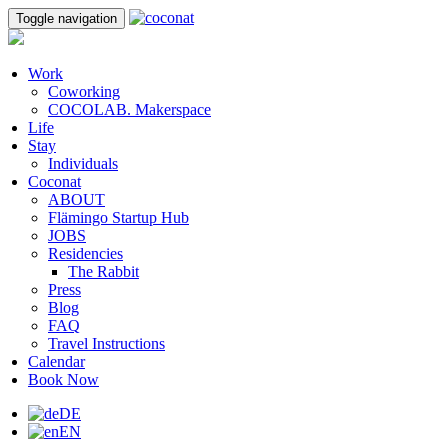
Toggle navigation
Work
Coworking
COCOLAB. Makerspace
Life
Stay
Individuals
Coconat
ABOUT
Flämingo Startup Hub
JOBS
Residencies
The Rabbit
Press
Blog
FAQ
Travel Instructions
Calendar
Book Now
DE
EN