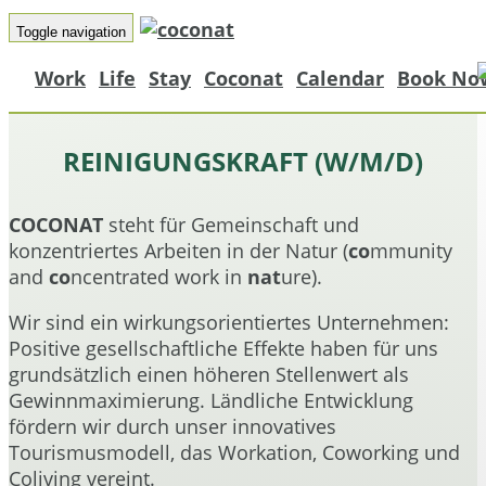
Toggle navigation
Work
Life
Stay
Coconat
Calendar
Book No
REINIGUNGSKRAFT (W/M/D)
COCONAT
steht für Gemeinschaft und
konzentriertes Arbeiten in der Natur (
co
mmunity
and
co
ncentrated work in
nat
ure).
Wir sind ein wirkungsorientiertes Unternehmen:
Positive gesellschaftliche Effekte haben für uns
grundsätzlich einen höheren Stellenwert als
Gewinnmaximierung. Ländliche Entwicklung
fördern wir durch unser innovatives
Tourismusmodell, das Workation, Coworking und
Coliving vereint.