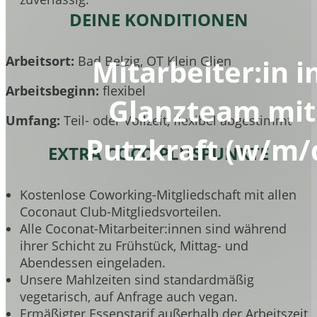
DEINE KONDITIONEN
Mitarbeiter:in 
Arbeitsort:
Bad Belzig, OT Klein Glien
Arbeitsbeginn:
flexibel
Glanzteam mit
Umfang:
Teil- oder Vollzeit, flexibel abgestimmt
Putzkraft (w/m/
EXTRA COCO PLUSPUNKTE
Kostenlose Coworking-Mitgliedschaft mit allen
Coconaut Club-Mitgliedsvorteilen.
Alle Coconat-Mitarbeiter:innen sind während
ihrer Schicht zu Frühstück, Mittag- und
Abendessen eingeladen.
Unsere Mahlzeiten sind standardmäßig
vegetarisch, auf Anfrage auch vegan.
Ermäßigter Essenstarif außerhalb der Arbeitszeit