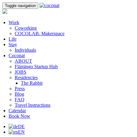
Toggle navigation
Work
Coworking
COCOLAB. Makerspace
Life
Stay
Individuals
Coconat
ABOUT
Flämingo Startup Hub
JOBS
Residencies
The Rabbit
Press
Blog
FAQ
Travel Instructions
Calendar
Book Now
DE
EN