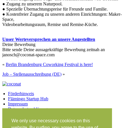
● Zugang zu unserem Naturpool.
● Spezielle Übernachtungspreise für Freunde und Familie.
● Kostenfreier Zugang zu unseren anderen Einrichtungen: Maker-
Space,
Videobearbeitungsraum, Remise und Remise-Küche.
Unser Werteversprechen an unsere Angestellten
Deine Bewerbung
Bitte sende Deine aussagekräftige Bewerbung zeitnah an
janosch@coconat-space.com
«
Berlin Brandenburg Coworking Festival is here!
Job – Stellenausschreibung (DE)
»
Förderhinweis
Flämingo Startup Hub
Impressum
Datenschutzerklärung
Facebook
Twitter
Vimeo
Instagram
We only use necessary cookies on this
Share on Facebook
Share on Twitter
website. By surfing, you agree to the use of