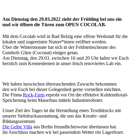
Am Dienstag den 29.03.2022 zieht der Frühling bei uns ein
und wir öffnen die Türen zum OPEN COCOLAB.
Mit dem Cocolab wird in Bad Belzig eine offene Werkstatt für die
lokalen und zugereisten Nutzer*innen eröffnet werden.
Über die Wintermonate hat sich in der Feldsteinscheune des
Gutshofs Glien (Coconat) einiges getan.
Am Dienstag, den 29.03. zwischen 16 und 20 Uhr laden wir Euch
herzlich zum Kennenlernen in unser frisch renoviertes Lab ein.
Wir haben inzwischen überraschenden Zuwachs bekommen
den wir Euch bei dieser Gelegenheit gerne vorstellen möchten.
Die Firma
Rock-Farm
erprobt vor Ort die effektive Kohlendioxid-
Speicherung beim Mauerbau mittels Industrieroboter.
Unser Ziel des Tages ist die Herstellung eines Textildrucks mit
unserer Siebdruckausstattung, die uns das Kreativ- und
Bildungszentrum
Die Gelbe Villa
aus Berlin freundlicherweise überlassen hat.
Im Anschluss machen wir bei passendem Wetter ein Lagerfeuer.