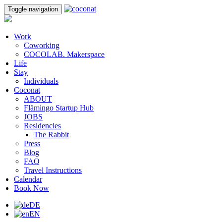
Toggle navigation
Work
Coworking
COCOLAB. Makerspace
Life
Stay
Individuals
Coconat
ABOUT
Flämingo Startup Hub
JOBS
Residencies
The Rabbit
Press
Blog
FAQ
Travel Instructions
Calendar
Book Now
DE
EN