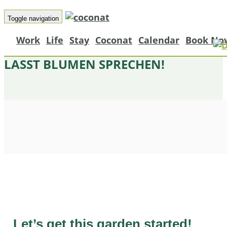
Toggle navigation
Work
Life
Stay
Coconat
Calendar
Book No
LASST BLUMEN SPRECHEN!
Let’s get this garden started!