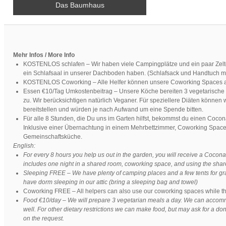
Das Baumhaus
Mehr Infos / More Info
KOSTENLOS schlafen – Wir haben viele Campingplätze und ein paar Zelt
ein Schlafsaal in unserer Dachboden haben. (Schlafsack und Handtuch m
KOSTENLOS Coworking – Alle Helfer können unsere Coworking Spaces au
Essen €10/Tag Umkostenbeitrag – Unsere Köche bereiten 3 vegetarische 
zu. Wir berücksichtigen natürlich Veganer. Für speziellere Diäten können 
bereitstellen und würden je nach Aufwand um eine Spende bitten.
Für alle 8 Stunden, die Du uns im Garten hilfst, bekommst du einen Cocon
Inklusive einer Übernachtung in einem Mehrbettzimmer, Coworking Spac
Gemeinschaftsküche.
English:
For every 8 hours you help us out in the garden, you will receive a Cocona
includes one night in a shared room, coworking space, and using the shar
Sleeping FREE – We have plenty of camping places and a few tents for gra
have dorm sleeping in our attic (bring a sleeping bag and towel)
Coworking FREE – All helpers can also use our coworking spaces while th
Food €10/day – We will prepare 3 vegetarian meals a day. We can acco
well. For other dietary restrictions we can make food, but may ask for a d
on the request.