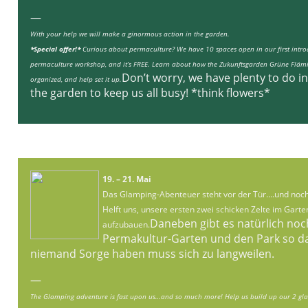
—
With your help we will make a ginormous action in the garden.
*Special offer!*
Curious about permaculture? We have 10 spaces open in our first intro
permaculture workshop, and it’s FREE. Learn about how the Zukunftsgarden Grüne Flämi
Don’t worry, we have plenty to do in
organized, and help set it up.
the garden to keep us all busy! *think flowers*
19. – 21. Mai
Das Glamping-Abenteuer steht vor der Tür….und noch
Helft uns, unsere ersten zwei schicken Zelte im Garte
Daneben gibt es natürlich no
aufzubauen.
Permakultur-Garten und den Park so d
niemand Sorge haben muss sich zu langweilen.
—
The Glamping adventure is fast upon us…and so much more! Help us build up our 2 gla