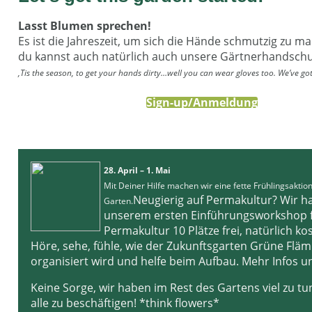
Lasst Blumen sprechen!
Es ist die Jahreszeit, um sich die Hände schmutzig zu m
du kannst auch natürlich auch unsere Gärtnerhandschu
‚Tis the season, to get your hands dirty…well you can wear gloves too. We’ve got
Sign-up/Anmeldung
28. April – 1. Mai
Mit Deiner Hilfe machen wir eine fette Frühlingsaktio
Neugierig auf Permakultur? Wir h
Garten.
unserem ersten Einführungsworkshop 
Permakultur 10 Plätze frei, natürlich ko
Höre, sehe, fühle, wie der Zukunftsgarten Grüne Flä
organisiert wird und helfe beim Aufbau. Mehr Infos u
Keine Sorge, wir haben im Rest des Gartens viel zu t
alle zu beschäftigen! *think flowers*