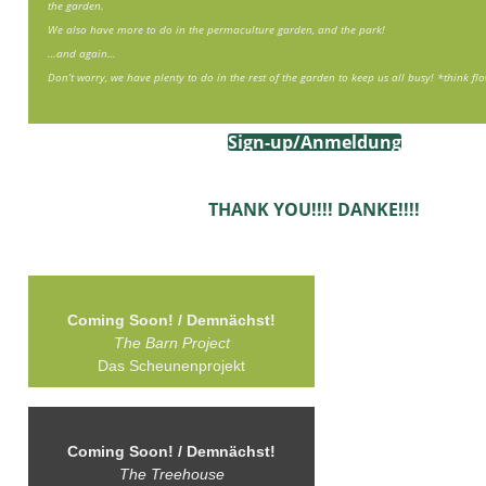
the garden.
We also have more to do in the permaculture garden, and the park!
…and again…
Don’t worry, we have plenty to do in the rest of the garden to keep us all busy! *think fl
Sign-up/Anmeldung
THANK YOU!!!! DANKE!!!!
Coming Soon! /
Demnächst!
The Barn Project
Das Scheunenprojekt
Coming Soon! /
Demnächst!
The Treehouse