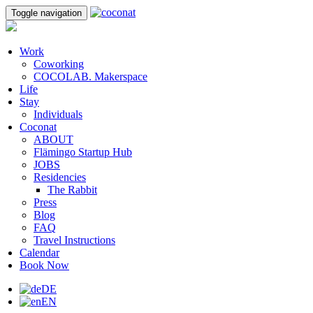
Toggle navigation
Work
Coworking
COCOLAB. Makerspace
Life
Stay
Individuals
Coconat
ABOUT
Flämingo Startup Hub
JOBS
Residencies
The Rabbit
Press
Blog
FAQ
Travel Instructions
Calendar
Book Now
DE
EN