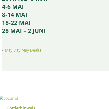
4-6 MAI
8-14 MAI
18-22 MAI
28 MAI – 2 JUNI
«
May Day May Deal(s)
Förderhinweis