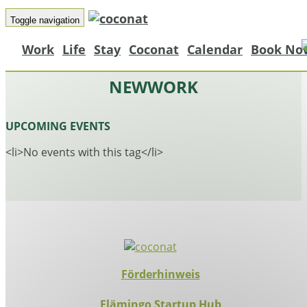
Toggle navigation
Work
Life
Stay
Coconat
Calendar
Book No
NEWWORK
UPCOMING EVENTS
<li>No events with this tag</li>
Förderhinweis
Flämingo Startup Hub