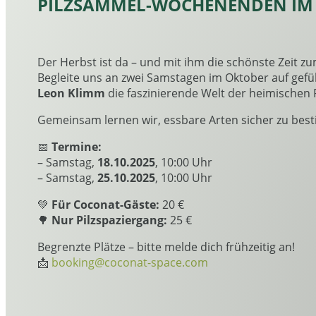
PILZSAMMEL-WOCHENENDEN IM
Der Herbst ist da – und mit ihm die schönste Zeit z
Begleite uns an zwei Samstagen im Oktober auf ge
Leon Klimm
die faszinierende Welt der heimischen P
Gemeinsam lernen wir, essbare Arten sicher zu bes
📅
Termine:
– Samstag,
18.10.2025
, 10:00 Uhr
– Samstag,
25.10.2025
, 10:00 Uhr
💚
Für Coconat-Gäste:
20 €
🌳
Nur Pilzspaziergang:
25 €
Begrenzte Plätze – bitte melde dich frühzeitig an!
📩
booking@coconat-space.com