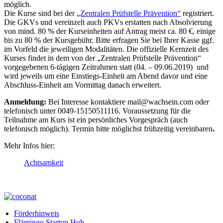
möglich.
Die Kurse sind bei der
„Zentralen Prüfstelle Prävention“
registriert.
Die GKVs und vereinzelt auch PKVs erstatten nach Absolvierung
von mind. 80 % der Kurseinheiten auf Antrag meist ca. 80 €, einige
bis zu 80 % der Kursgebühr. Bitte erfragen Sie bei Ihrer Kasse ggf.
im Vorfeld die jeweiligen Modalitäten. Die offizielle Kernzeit des
Kurses findet in dem von der „Zentralen Prüfstelle Prävention“
vorgegebenen 6-tägigen Zeitrahmen statt (04. – 09.06.2019) und
wird jeweils um eine Einstiegs-Einheit am Abend davor und eine
Abschluss-Einheit am Vormittag danach erweitert.
Anmeldung:
Bei Interesse kontaktiere mail@wachsein.com oder
telefonisch unter 0049-15150511116. Voraussetzung für die
Teilnahme am Kurs ist ein persönliches Vorgespräch (auch
telefonisch möglich). Termin bitte möglichst frühzeitig vereinbaren
.
Mehr Infos hier:
Achtsamkeit
Förderhinweis
Flämingo Startup Hub