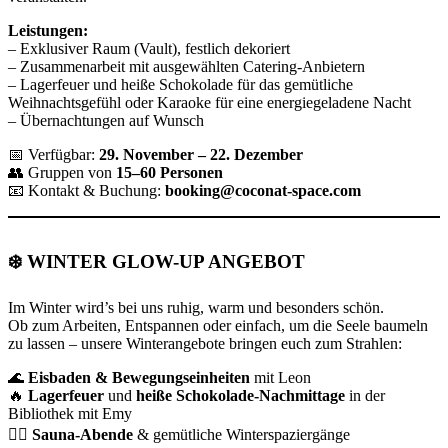
Leistungen:
– Exklusiver Raum (Vault), festlich dekoriert
– Zusammenarbeit mit ausgewählten Catering-Anbietern
– Lagerfeuer und heiße Schokolade für das gemütliche
Weihnachtsgefühl oder Karaoke für eine energiegeladene Nacht
– Übernachtungen auf Wunsch
📅 Verfügbar:
29. November – 22. Dezember
👥 Gruppen von
15–60 Personen
📧 Kontakt & Buchung:
booking@coconat-space.com
❄️
WINTER GLOW-UP ANGEBOT
Im Winter wird’s bei uns ruhig, warm und besonders schön.
Ob zum Arbeiten, Entspannen oder einfach, um die Seele baumeln
zu lassen – unsere Winterangebote bringen euch zum Strahlen:
🌊
Eisbaden & Bewegungseinheiten
mit Leon
🔥
Lagerfeuer
und
heiße Schokolade-Nachmittage
in der
Bibliothek mit Emy
🧖‍♀️
Sauna-Abende
& gemütliche Winterspaziergänge