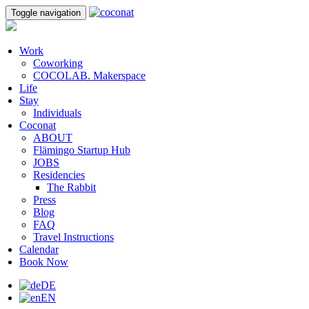
Toggle navigation
Work
Coworking
COCOLAB. Makerspace
Life
Stay
Individuals
Coconat
ABOUT
Flämingo Startup Hub
JOBS
Residencies
The Rabbit
Press
Blog
FAQ
Travel Instructions
Calendar
Book Now
DE
EN