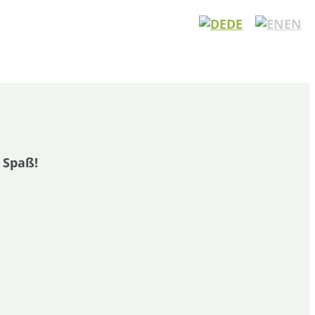
DE
EN
 Spaß!