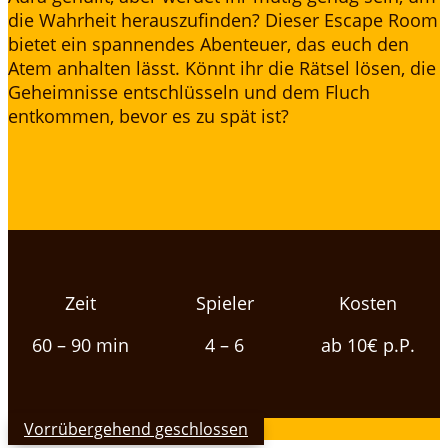
die Wahrheit herauszufinden? Dieser Escape Room
bietet ein spannendes Abenteuer, das euch den
Atem anhalten lässt. Könnt ihr die Rätsel lösen, die
Geheimnisse entschlüsseln und dem Fluch
entkommen, bevor es zu spät ist?
Zeit
Spieler
Kosten
60 – 90 min
4 – 6
ab 10€ p.P.
Vorrübergehend geschlossen