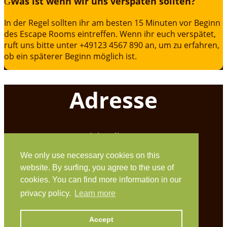
Was ist wenn wir uns verspäten sollten?
In der Regel sollten ihr am besten 15 Minuten vor Beginn
des Escape Rooms eintreffen. Wenn ihr euch verspätet,
ruft uns bitte unter +49123 4567 890 an, um zu erfahren,
ob ein späterer Beginn möglich ist.
Adresse
Klein Glien 25
We only use necessary cookies on this
14806 Bad Belzig
website. By surfing, you agree to the use of
workation@coconat-space.com
cookies. You can find more information in our
privacy policy.
Learn more
+49 (0)33841 448299
Accept